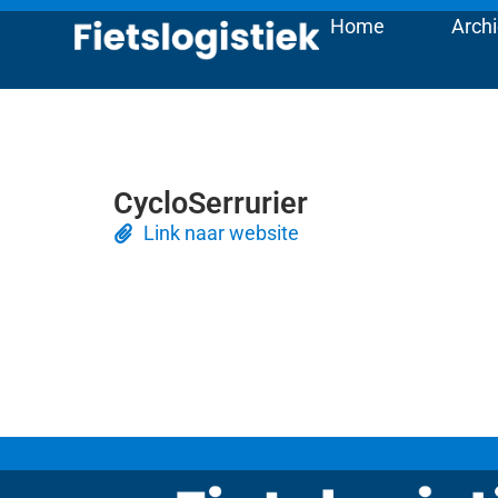
Home
Archi
CycloSerrurier
Link naar website