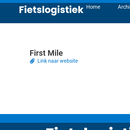
Home
Archi
First Mile
Link naar website