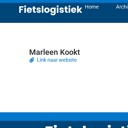
Home
Archi
Marleen Kookt
Link naar website