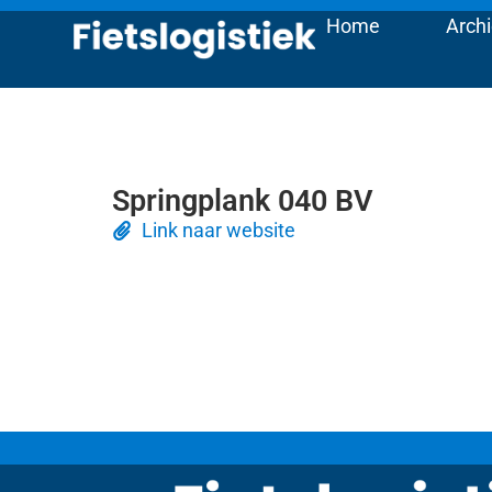
Home
Archi
Springplank 040 BV
Link naar website