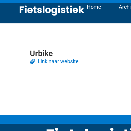
Home
Archi
Urbike
Link naar website