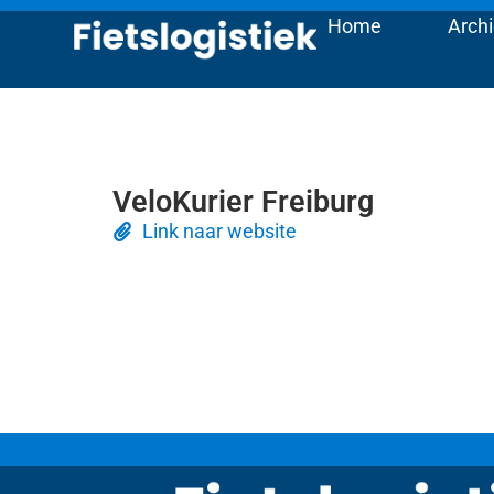
Home
Archi
VeloKurier Freiburg
Link naar website